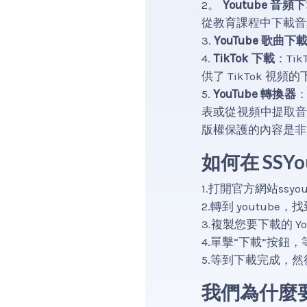
2。
Youtube 音頻
從教育課程中下載音
3.
YouTube 歌曲下
4.
TikTok 下載
：Ti
供了 TikTok 視
5.
YouTube 轉換器
：
表或從視頻中提取
版權保護的內容是非法
如何在 SSYou
1.打開官方網站ssyout
2.轉到 youtub
3.複製您要下載的 Y
4.單擊“下載”按鈕，
5.等到下載完成，
我們為什麼要使