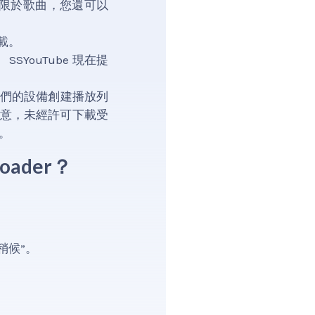
不僅限於歌曲，您還可以
載。
SYouTube 現在提
他們的設備創建播放列
意，未經許可下載受
。
loader？
。
稍候”。
！