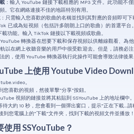
下載
：輸入 YouTube 鏈接下載相應的 MP3 文件。此功能
頻。它在網絡連接不佳的地區特別有用。
載
：只需輸入您喜歡的歌曲的名稱並找到其對應的音頻即可下
kTok 已成為短視頻（包括許多朗朗上口的歌曲）的首選平台。 S
頻的下載功能。輸入 TikTok 鏈接以下載視頻或歌曲。
YouTube 轉換器在想要下載和保存視頻以供離線觀看、為
音軌以在網上收聽音樂的用戶中很受歡迎去。但是，請務必注
的，使用 YouTube 轉換器執行此操作可能會導致法律後果
Tube 上使用 Youtube Video Down
ube.video。
e，找到您喜歡的視頻，然後單擊“分享”按鈕。
ouTube 視頻的鏈接並將其粘貼到 SSYouTube 上的地址欄中
等待大約 10 秒，您會看到一個彈出窗口，提示“正在下載...請
然後到您電腦上的“下載”文件夾，找到下載的視頻文件並播放
用 SSYouTube？