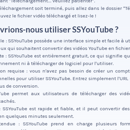
ant "Téléchargement... veuillez patienter".
téléchargement soit terminé, puis allez dans le dossier "
uvez le fichier vidéo téléchargé et lisez-le !
vrions-nous utiliser SSYouTube ?
ale : SSYouTube possède une interface simple et facile à uti
eux qui souhaitent convertir des vidéos YouTube en fichie
uite : SSYouTube est entièrement gratuit, ce qui signifie q
nnement ni à télécharger de logiciel pour l'utiliser.
ion requise : vous n'avez pas besoin de créer un compt
nelles pour utiliser SSYouTube. Entrez simplement l'URL
sus de conversion.
uTube permet aux utilisateurs de télécharger des vidé
 cachés.
 : SSYouTube est rapide et fiable, et il peut convertir d
 en quelques minutes seulement.
étendue : SSYouTube prend en charge plusieurs forma